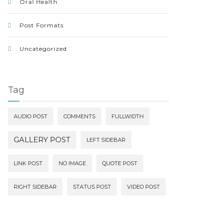
Oral Health
Post Formats
Uncategorized
Tag
AUDIO POST
COMMENTS
FULLWIDTH
GALLERY POST
LEFT SIDEBAR
LINK POST
NO IMAGE
QUOTE POST
RIGHT SIDEBAR
STATUS POST
VIDEO POST