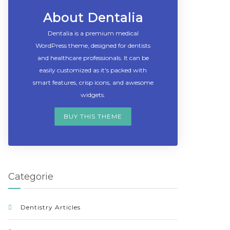
About Dentalia
Dentalia is a premium medical
WordPress theme, designed for dentists
and healthcare professionals. It can be
easily customized as it's packed with
smart features, crisp icons, and awesome
widgets.
BUY THIS THEME
Categorie
Dentistry Articles