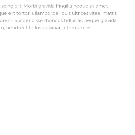
cing elit. Morbi gravida fringilla neque sit amet
ue elit tortor, ullamcorper quis ultrices vitae, mattis
 lorem. Suspendisse rhoncus tellus ac neque gravida,
m, hendrerit tellus pulvinar, interdum nisl.