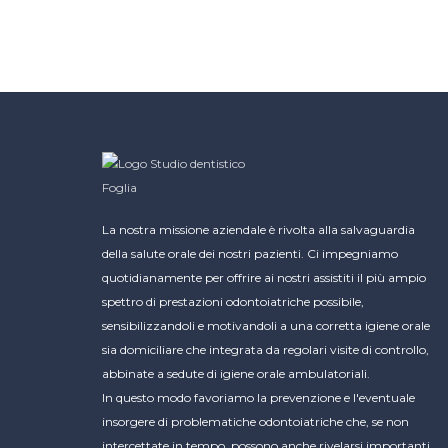
La nostra missione aziendale è rivolta alla salvaguardia
della salute orale dei nostri pazienti. Ci impegniamo
quotidianamente per offrire ai nostri assistiti il più ampio
spettro di prestazioni odontoiatriche possibile,
sensibilizzandoli e motivandoli a una corretta igiene orale
sia domiciliare che integrata da regolari visite di controllo,
abbinate a sedute di igiene orale ambulatoriali.
In questo modo favoriamo la prevenzione e l'eventuale
insorgere di problematiche odontoiatriche che, se non
intercettate in tempo, possono anche rivelarsi importanti.